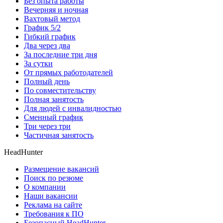
Без опыта работы
Вечерняя и ночная
Вахтовый метод
График 5/2
Гибкий график
Два через два
За последние три дня
За сутки
От прямых работодателей
Полный день
По совместительству
Полная занятость
Для людей с инвалидностью
Сменный график
Три через три
Частичная занятость
HeadHunter
Размещение вакансий
Поиск по резюме
О компании
Наши вакансии
Реклама на сайте
Требования к ПО
Безопасный HeadHunter