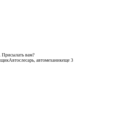
. Присылать вам?
йщик
Автослесарь, автомеханик
еще 3