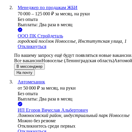
Менеджер по продажам ЖБИ
70 000
–
125 000
₽
за месяц,
на руки
Без опыта
Выплаты: Два раза в месяц
ООО
ПК Стройдеталь
городской посёлок Новоселье, Институтская улица, 1
Откликнуться
По вашему запросу ещё будут появляться новые вакансии
Все вакансии
Новоселье (Ленинградская область)
Автомо
В мессенджер
На почту
Автомеханик
от
50 000
₽
за месяц,
на руки
Без опыта
Выплаты: Два раза в месяц
ИП
Егоров Вячеслав Альбертович
Ломоносовский район, индустриальный парк Новоселье
Можно без резюме
Откликнитесь среди первых
Откликнуться