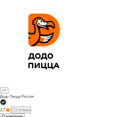
Додо Пицца Россия
3,7
272 отзыва
О компании