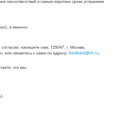
и несоответствий в самые короткие сроки устраняем
он), а именно:
ь согласие, напишите нам: 125047, г. Москва,
р» или свяжитесь с нами по адресу:
feedback@hh.ru
,
итаете, что мы:
а
).