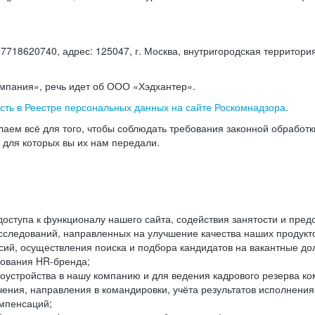
18620740, адрес: 125047, г. Москва, внутригородская территория
омпания», речь идет об ООО «Хэдхантер».
есть в Реестре персональных данных на сайте Роскомнадзора
.
аем всё для того, чтобы соблюдать требования законной обработ
, для которых вы их нам передали.
ступа к функционалу нашего сайта, содействия занятости и пред
следований, направленных на улучшение качества наших продуктов
ий, осуществления поиска и подбора кандидатов на вакантные дол
ования HR-бренда;
оустройства в нашу компанию и для ведения кадрового резерва ко
чения, направления в командировки, учёта результатов исполнени
омпенсаций;