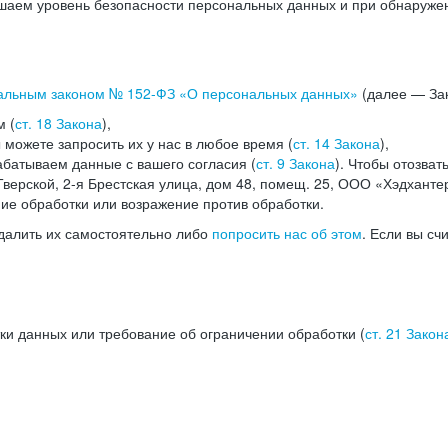
аем уровень безопасности персональных данных и при обнаружени
альным законом №
152-ФЗ
«О персональных данных»
(далее — Зак
м (
ст. 18 Закона
),
можете запросить их у нас в любое время (
ст. 14 Закона
),
абатываем данные с вашего согласия (
ст. 9 Закона
). Чтобы отозват
верской, 2-я Брестская улица, дом 48, помещ. 25, ООО «Хэдханте
ние обработки или возражение против обработки.
далить их самостоятельно либо
попросить нас об этом
. Если вы сч
ки данных или требование об ограничении обработки (
ст. 21 Закон