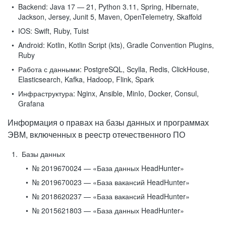
Backend:
Java 17 — 21, Python 3.11, Spring, Hibernate,
Jackson, Jersey, Junit 5, Maven, OpenTelemetry, Skaffold
IOS:
Swift, Ruby, Tuist
Android:
Kotlin, Kotlin Script (kts), Gradle Convention Plugins,
Ruby
Работа с данными:
PostgreSQL, Scylla, Redis, ClickHouse,
Elasticsearch, Kafka, Hadoop, Flink, Spark
Инфраструктура:
Nginx, Ansible, MinIo, Docker, Consul,
Grafana
Информация о правах на базы данных и программах
ЭВМ, включенных в реестр отечественного ПО
Базы данных
№ 2019670024 — «База данных HeadHunter»
№ 2019670023 — «База вакансий HeadHunter»
№ 2018620237 — «База вакансий HeadHunter»
№ 2015621803 — «База данных HeadHunter»