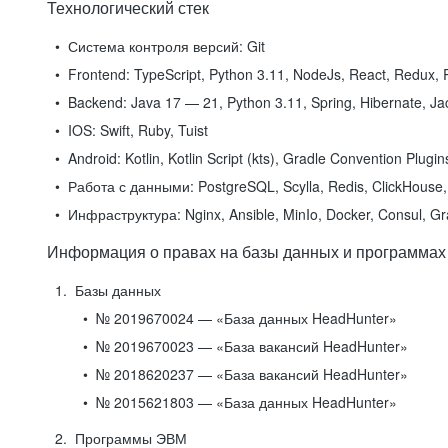
Технологический стек
Система контроля версий:
Git
Frontend:
TypeScript, Python 3.11, NodeJs, React, Redux, R
Backend:
Java 17 — 21, Python 3.11, Spring, Hibernate, Jac
IOS:
Swift, Ruby, Tuist
Android:
Kotlin, Kotlin Script (kts), Gradle Convention Plugi
Работа с данными:
PostgreSQL, Scylla, Redis, ClickHouse, 
Инфраструктура:
Nginx, Ansible, MinIo, Docker, Consul, G
Информация о правах на базы данных и программах
Базы данных
№ 2019670024 — «База данных HeadHunter»
№ 2019670023 — «База вакансий HeadHunter»
№ 2018620237 — «База вакансий HeadHunter»
№ 2015621803 — «База данных HeadHunter»
Программы ЭВМ