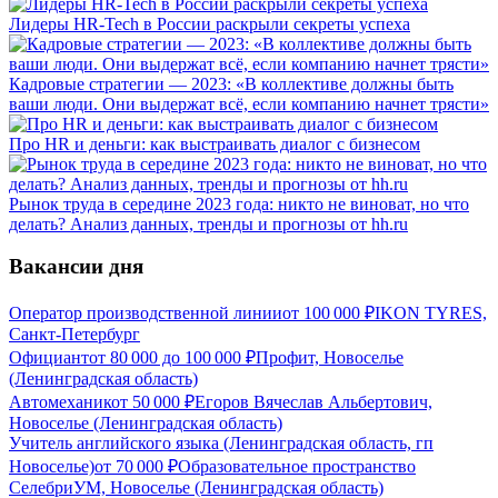
Лидеры HR-Tech в России раскрыли секреты успеха
Кадровые стратегии — 2023: «В коллективе должны быть
ваши люди. Они выдержат всё, если компанию начнет трясти»
Про HR и деньги: как выстраивать диалог с бизнесом
Рынок труда в середине 2023 года: никто не виноват, но что
делать? Анализ данных, тренды и прогнозы от hh.ru
Вакансии дня
Оператор производственной линии
от
100 000
₽
IKON TYRES,
Санкт-Петербург
Официант
от
80 000
до
100 000
₽
Профит, Новоселье
(Ленинградская область)
Автомеханик
от
50 000
₽
Егоров Вячеслав Альбертович,
Новоселье (Ленинградская область)
Учитель английского языка (Ленинградская область, гп
Новоселье)
от
70 000
₽
Образовательное пространство
СелебриУМ, Новоселье (Ленинградская область)