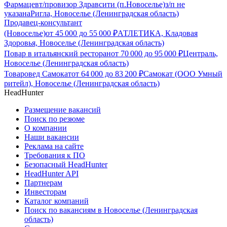
Фармацевт/провизор Здравсити (п.Новоселье)
з/п не
указана
Ригла, Новоселье (Ленинградская область)
Продавец-консультант
(Новоселье)
от
45 000
до
55 000
₽
АТЛЕТИКА, Кладовая
Здоровья, Новоселье (Ленинградская область)
Повар в итальянский ресторан
от
70 000
до
95 000
₽
Централь,
Новоселье (Ленинградская область)
Товаровед Самокат
от
64 000
до
83 200
₽
Самокат (ООО Умный
ритейл), Новоселье (Ленинградская область)
HeadHunter
Размещение вакансий
Поиск по резюме
О компании
Наши вакансии
Реклама на сайте
Требования к ПО
Безопасный HeadHunter
HeadHunter API
Партнерам
Инвесторам
Каталог компаний
Поиск по вакансиям в Новоселье (Ленинградская
область)