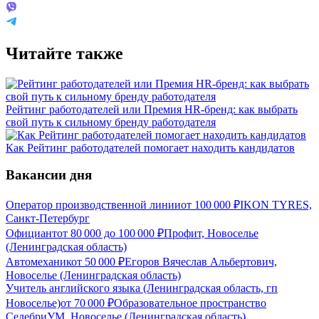
Читайте также
Рейтинг работодателей или Премия HR-бренд: как выбрать
свой путь к сильному бренду работодателя
Как Рейтинг работодателей помогает находить кандидатов
Вакансии дня
Оператор производственной линии
от
100 000
₽
IKON TYRES,
Санкт-Петербург
Официант
от
80 000
до
100 000
₽
Профит, Новоселье
(Ленинградская область)
Автомеханик
от
50 000
₽
Егоров Вячеслав Альбертович,
Новоселье (Ленинградская область)
Учитель английского языка (Ленинградская область, гп
Новоселье)
от
70 000
₽
Образовательное пространство
СелебриУМ, Новоселье (Ленинградская область)