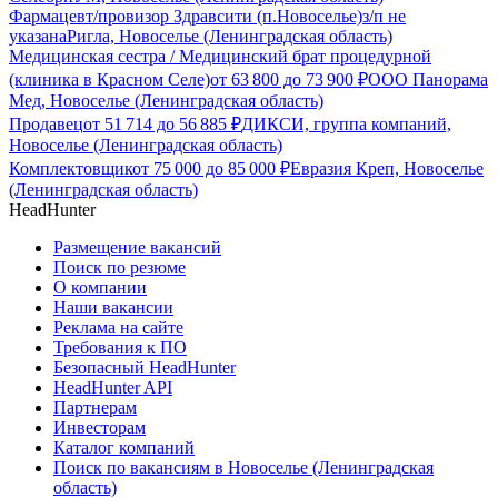
Фармацевт/провизор Здравсити (п.Новоселье)
з/п не
указана
Ригла, Новоселье (Ленинградская область)
Медицинская сестра / Медицинский брат процедурной
(клиника в Красном Селе)
от
63 800
до
73 900
₽
ООО Панорама
Мед, Новоселье (Ленинградская область)
Продавец
от
51 714
до
56 885
₽
ДИКСИ, группа компаний,
Новоселье (Ленинградская область)
Комплектовщик
от
75 000
до
85 000
₽
Евразия Креп, Новоселье
(Ленинградская область)
HeadHunter
Размещение вакансий
Поиск по резюме
О компании
Наши вакансии
Реклама на сайте
Требования к ПО
Безопасный HeadHunter
HeadHunter API
Партнерам
Инвесторам
Каталог компаний
Поиск по вакансиям в Новоселье (Ленинградская
область)